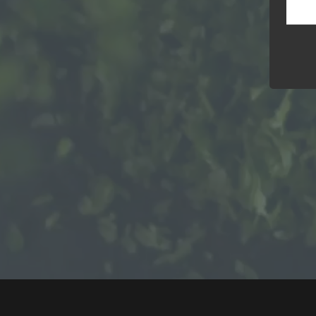
Viele kennen den kleinen Fluss nicht und manche
Die Dat
Richtl
schreiben ihn auch falsch. Aber die 36 Kilometer lange
verwend
Dhron im Hunsrück hat es in sich. An ihren Ufern
unsere 
gewährl
wohnen spannende Menschen, welche die urwüchsige
Wir v
Landschaft mit neuem Leben füllen.
folge
a) per
Persone
identif
wird ei
zu eine
Kennun
physiol
dieser 
b) bet
© 2026 KAI HOFMANN. HANDCRAFTED BY
KAI HOFMANN
Betroff
persone