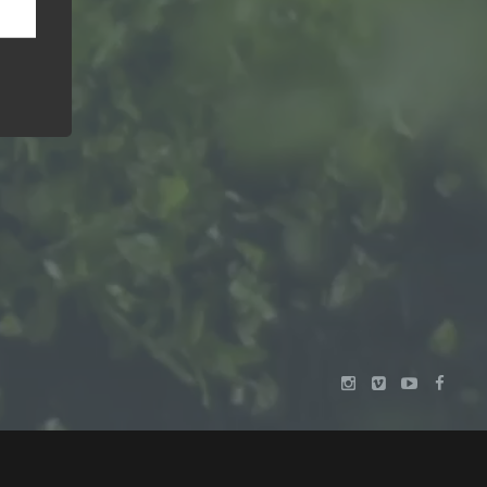
GVO)
 für
izierbar
ordnung
line-
chen,
tität
DATENSCHUTZ
IMPRESSUM
en.