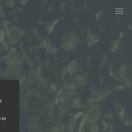
e
 in