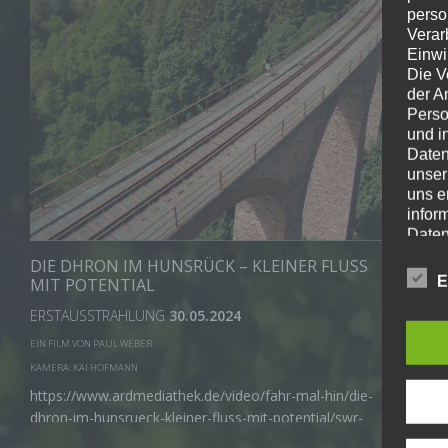
perso
Verar
Einwi
Die V
der A
Perso
und i
Daten
unser
uns e
infor
Daten
Wir h
DIE DHRON IM HUNSRÜCK – KLEINER FLUSS
und o
E
MIT POTENTIAL
lücke
ERSTAUSSTRAHLUNG
30.05.2024
perso
Inter
EIN FILM VON PAUL WEBER
aufwe
KAMERA: KAI HOFMANN
Aus d
https://www.ardmediathek.de/video/fahr-mal-hin/die-
perso
+
telef
dhron-im-hunsrueck-kleiner-fluss-mit-potential/swr-
rp/Y3JpZDovL3N3ci5kZS9hZXgvbzE4MjE0NjY
Begrif