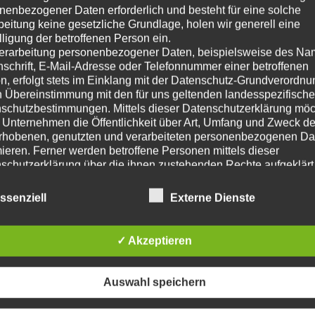
nenbezogener Daten erforderlich und besteht für eine solche
beitung keine gesetzliche Grundlage, holen wir generell eine
lligung der betroffenen Person ein.
erarbeitung personenbezogener Daten, beispielsweise des Na
nschrift, E-Mail-Adresse oder Telefonnummer einer betroffenen
n, erfolgt stets im Einklang mit der Datenschutz-Grundverordnu
n Übereinstimmung mit den für uns geltenden landesspezifisch
schutzbestimmungen. Mittels dieser Datenschutzerklärung mö
 Unternehmen die Öffentlichkeit über Art, Umfang und Zweck de
rhobenen, genutzten und verarbeiteten personenbezogenen Da
mieren. Ferner werden betroffene Personen mittels dieser
schutzerklärung über die ihnen zustehenden Rechte aufgeklärt
aben als für die Verarbeitung Verantwortlicher zahlreiche techn
FAHR MAL HIN – DER GOLD STROM
rganisatorische Maßnahmen umgesetzt, um einen möglichst
ssenziell
Externe Dienste
nlosen Schutz der über diese Internetseite verarbeiteten
ERSTAUSSTRAHLUNG
28.04.2023
nenbezogenen Daten sicherzustellen. Dennoch können
EIN FILM VON TIM GREINER
netbasierte Datenübertragungen grundsätzlich Sicherheitslücke
✓ Akzeptieren
KAMERA: KAI HOFMANN
isen, sodass ein absoluter Schutz nicht gewährleistet werden k
iesem Grund steht es jeder betroffenen Person frei,
https://www.ardmediathek.de/video/fahr-mal-hin/der-
nenbezogene Daten auch auf alternativen Wegen, beispielswe
guldenbach-im-hunsrueck-tauchen-trueffel-industrie-
Auswahl speichern
+
onisch, an uns zu übermitteln.
geschichte/swr/Y3JpZDovL3N3ci5kZS9hZXgvbzE4NDU4MTk
fsbestimmungen